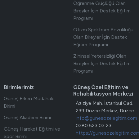
Öğrenme Güçlüğü Olan
Bireyler İçin Destek Eğitim
Programı
Otizm Spektrum Bozukluğu
Olan Bireyler İçin Destek
Eğitim Programı
Zihinsel Yetersizliği Olan
Bireyler İçin Destek Eğitim
Programı
Birimlerimiz
Güneş Özel Eğitim ve
Rehabilitasyon Merkezi
Güneş Erken Müdahale
Adres
Aziziye Mah. İstanbul Cad.
Birimi
239 Düzce Merkez, Düzce
Güneş Akademi Birimi
E-posta
info@gunesozelegitim.com
Telefon
0380 523 03 23
Güneş Hareket Eğitimi ve
Web site
https://gunesozelegitim.co
Spor Birimi