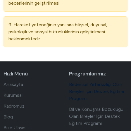
becerilerinin geliştirilmesi
9. Hareket yeteneğinin yanı sıra bilişsel, duyusal,
psikolojik ve sosyal bütünlüklerinin geliştirilmesi
beklenmektedir.
Hızlı Menü
Programlarımız
Anasayfa
Bedensel Yetersizliği Olan
Bireyler İçin Destek Eğitimi
Kurumsal
Programı
Kadromuz
Dil ve Konuşma Bozukluğu
Olan Bireyler İçin Destek
Blog
Eğitim Programı
Bize Ulaşın