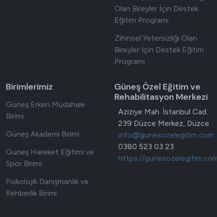
Olan Bireyler İçin Destek
Eğitim Programı
Zihinsel Yetersizliği Olan
Bireyler İçin Destek Eğitim
Programı
Birimlerimiz
Güneş Özel Eğitim ve
Rehabilitasyon Merkezi
Güneş Erken Müdahale
Adres
Aziziye Mah. İstanbul Cad.
Birimi
239 Düzce Merkez, Düzce
Güneş Akademi Birimi
E-posta
info@gunesozelegitim.com
Telefon
0380 523 03 23
Güneş Hareket Eğitimi ve
Web site
https://gunesozelegitim.co
Spor Birimi
Psikolojik Danışmanlık ve
Rehberlik Birimi