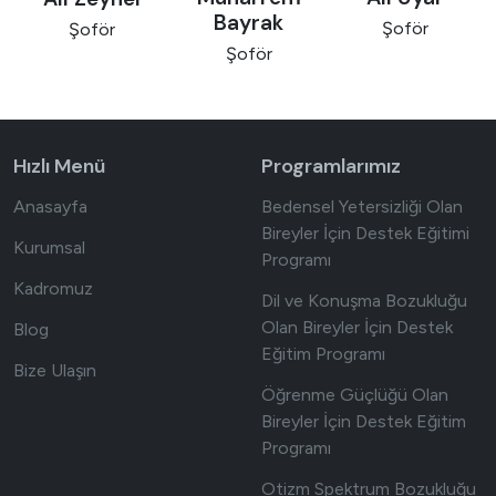
Bayrak
Şoför
Şoför
Şoför
Hızlı Menü
Programlarımız
Anasayfa
Bedensel Yetersizliği Olan
Bireyler İçin Destek Eğitimi
Kurumsal
Programı
Kadromuz
Dil ve Konuşma Bozukluğu
Olan Bireyler İçin Destek
Blog
Eğitim Programı
Bize Ulaşın
Öğrenme Güçlüğü Olan
Bireyler İçin Destek Eğitim
Programı
Otizm Spektrum Bozukluğu